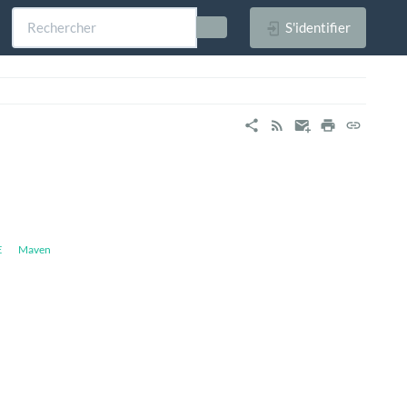
S'identifier
Maven
E