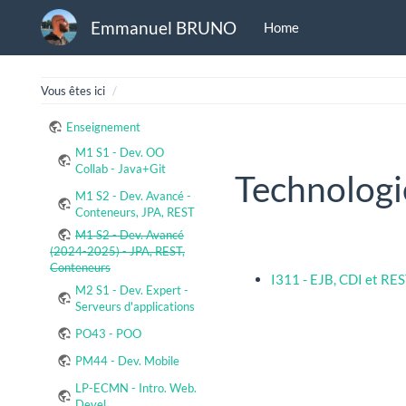
Emmanuel BRUNO
Home
Home
Vous êtes ici
Enseignement
M1 S1 - Dev. OO
Collab - Java+Git
Technologi
M1 S2 - Dev. Avancé -
Conteneurs, JPA, REST
M1 S2 - Dev. Avancé
(2024-2025) - JPA, REST,
Conteneurs
I311 - EJB, CDI et RE
M2 S1 - Dev. Expert -
Serveurs d'applications
PO43 - POO
PM44 - Dev. Mobile
LP-ECMN - Intro. Web.
Devel.