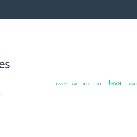
es
Java
Git
Docker
JDBC
JEE
JavaE
ST