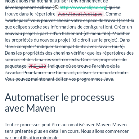
Nous allons maintenant utiliser l’environnement de
développement eclipse (
http://www.eclipse.org
) qui se
trouve dans le répertoire
. Comme
/usr/local/eclipse
“workspace” vous pouvez choisir votre espace de travail (c’est là
que eclipse stocke ses informations de configuration). Créer un
nouveau projet à partir d’un fichier ant (cf. menu file). Modifier
les propriétés du nouveau projet (clic droit sur le projet). Dans
“Java compiler” indiquer la compatibilité avec Java 5 (ou 6).
Dans les propriétés des chemins vérifier que les répertoires des
sources et des binaires sont corrects. Dans les propriétés du
paquetage
indiquer où se trouve l’archive de la
JRE_LIB
Javadoc. Pour lancer une tâche ant, utiliser le menu de droite.
Vous pouvez maintenant éditer vos programmes Java.
Automatiser le processus
avec Maven
Tout ce processus peut être automatisé avec Maven. Maven
sera présenté plus en détail en cours. Nous allons commencer
par un utilisation minimale.