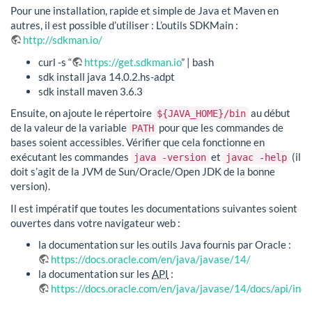
Pour une installation, rapide et simple de Java et Maven en
autres, il est possible d’utiliser : L’outils SDKMain :
http://sdkman.io/
curl -s “
https://get.sdkman.io
” | bash
sdk install java 14.0.2.hs-adpt
sdk install maven 3.6.3
Ensuite, on ajoute le répertoire
au début
${JAVA_HOME}/bin
de la valeur de la variable
pour que les commandes de
PATH
bases soient accessibles. Vérifier que cela fonctionne en
exécutant les commandes
et
(il
java -version
javac -help
doit s’agit de la JVM de Sun/Oracle/Open JDK de la bonne
version).
Il est impératif que toutes les documentations suivantes soient
ouvertes dans votre navigateur web :
la documentation sur les outils Java fournis par Oracle :
https://docs.oracle.com/en/java/javase/14/
la documentation sur les
API
:
https://docs.oracle.com/en/java/javase/14/docs/api/ind