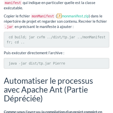
qui indique en particulier quelle est la classe
manifest
exécutable.
Copier le fichier
(
monmanifest.zip
) dans le
monManifest
répertoire de projet et regarder son contenu. Recréer le fichier
en précisant le manifeste à ajouter :
.jar
 cd build; jar cvfm ../dist/tp.jar ../monManifest 
fr; cd ..
Puis exécuter directement l’archive :
 java -jar dist/tp.jar Pierre
Automatiser le processus
avec Apache Ant (Partie
Dépréciée)
Comme vous l’avez vu, la compilation d’un projet complet en