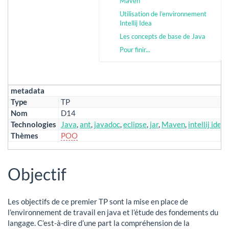
Maven
Utilisation de l’environnement
Intellij Idea
Les concepts de base de Java
Pour finir...
metadata
Type
TP
Nom
D14
Technologies
Java
,
ant
,
javadoc
,
eclipse
,
jar
,
Maven
,
intellij idea
Thèmes
POO
Objectif
Les objectifs de ce premier TP sont la mise en place de
l’environnement de travail en java et l’étude des fondements du
langage. C’est-à-dire d’une part la compréhension de la