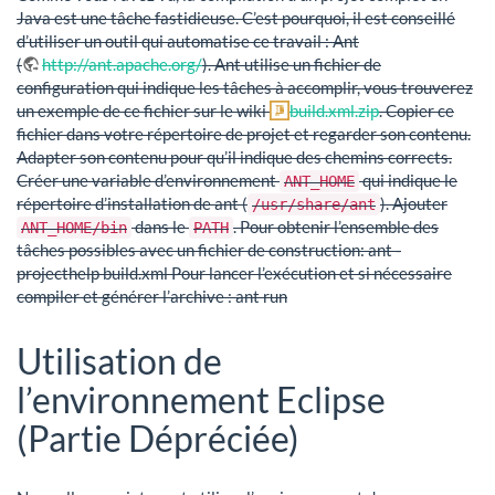
Java est une tâche fastidieuse. C’est pourquoi, il est conseillé
d’utiliser un outil qui automatise ce travail : Ant
(
http://ant.apache.org/
). Ant utilise un fichier de
configuration qui indique les tâches à accomplir, vous trouverez
un exemple de ce fichier sur le wiki
build.xml.zip
. Copier ce
fichier dans votre répertoire de projet et regarder son contenu.
Adapter son contenu pour qu’il indique des chemins corrects.
Créer une variable d’environnement
qui indique le
ANT_HOME
répertoire d’installation de ant (
). Ajouter
/usr/share/ant
dans le
. Pour obtenir l’ensemble des
ANT_HOME/bin
PATH
tâches possibles avec un fichier de construction: ant -
projecthelp build.xml Pour lancer l’exécution et si nécessaire
compiler et générer l’archive : ant run
Utilisation de
l’environnement Eclipse
(Partie Dépréciée)