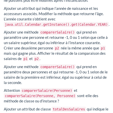
ne puissent plus être modifiés après l’instanciation.
Ajouter un attribut qui indique l’année de naissance et les
accesseurs associés. Modifier la méthode que retourne l’âge.
L’année courante s’obtient avec
.
java.util.Calendar.getInstance().get(Calendar.YEAR)
Ajouter une méthode
qui prend en
comparerSalaire()
paramêtre une personne et retourne -1, 0 ou 1 selon que celle à
un salaire supérieur, égal ou inférieur à l’instance courante.
Créer une deuxième personne
née la même année que
p2
p1
mais qui gagne plus. Afficher le résultat de la comparaison des
salaires de
et
.
p1
p2
Ajouter une méthode
qui prend en
comparerSalaire()
paramètre deux personnes et qui retourne -1, 0 ou 1 selon de le
salaire de la première est inférieur, égal ou supérieur à celui de
la seconde.
Attention
et
comparerSalaire(Personne)
sont-elle des
comparerSalaire(Personne, Personne)
méthode de classe ou d’instance ?
Ajouter un attribut de classe
qui indique le
totalDesSalaires