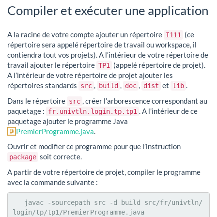
Compiler et exécuter une application
A la racine de votre compte ajouter un répertoire
(ce
I111
répertoire sera appelé répertoire de travail ou workspace, il
contiendra tout vos projets). A l’intérieur de votre répertoire de
travail ajouter le répertoire
(appelé répertoire de projet).
TP1
A l’intérieur de votre répertoire de projet ajouter les
répertoires standards
,
,
,
et
.
src
build
doc
dist
lib
Dans le répertoire
, créer l’arborescence correspondant au
src
paquetage :
. A l’intérieur de ce
fr.univtln.login.tp.tp1
paquetage ajouter le programme Java
PremierProgramme.java
.
Ouvrir et modifier ce programme pour que l’instruction
soit correcte.
package
A partir de votre répertoire de projet, compiler le programme
avec la commande suivante :
   javac -sourcepath src -d build src/fr/univtln/
login/tp/tp1/PremierProgramme.java