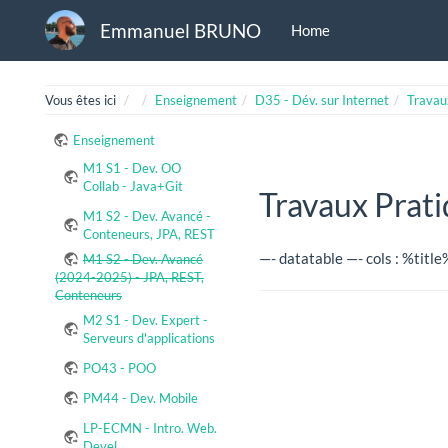
Emmanuel BRUNO
Home
Home
Vous êtes ici
Enseignement
D35 - Dév. sur Internet
Travau
Enseignement
M1 S1 - Dev. OO
Collab - Java+Git
Travaux Prat
M1 S2 - Dev. Avancé -
Conteneurs, JPA, REST
—- datatable —- cols : %title
M1 S2 - Dev. Avancé
(2024-2025) - JPA, REST,
Conteneurs
M2 S1 - Dev. Expert -
Serveurs d'applications
PO43 - POO
PM44 - Dev. Mobile
LP-ECMN - Intro. Web.
Devel.