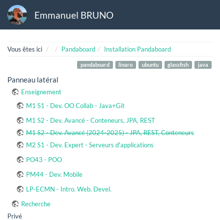
Emmanuel BRUNO
Home
Vous êtes ici
Pandaboard
Installation Pandaboard
pandaboard
linaro
ubuntu
glassfish
java
Panneau latéral
Enseignement
M1 S1 - Dev. OO Collab - Java+Git
M1 S2 - Dev. Avancé - Conteneurs, JPA, REST
M1 S2 - Dev. Avancé (2024-2025) - JPA, REST, Conteneurs
M2 S1 - Dev. Expert - Serveurs d'applications
PO43 - POO
PM44 - Dev. Mobile
LP-ECMN - Intro. Web. Devel.
Recherche
Privé