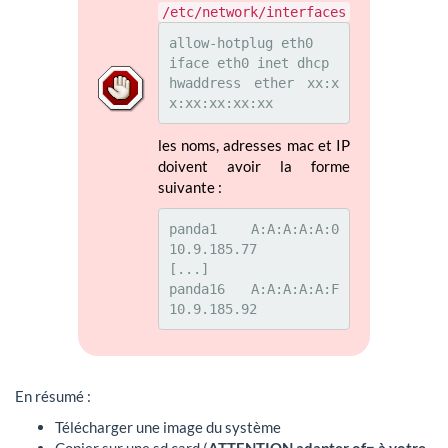
/etc/network/interfaces
allow-hotplug eth0

iface eth0 inet dhcp

hwaddress ether xx:x
x:xx:xx:xx:xx
les noms, adresses mac et IP
doivent avoir la forme
suivante :
panda1  A:A:A:A:A:0     
10.9.185.77

[...]

panda16 A:A:A:A:A:F     
10.9.185.92
En résumé :
Télécharger une image du système