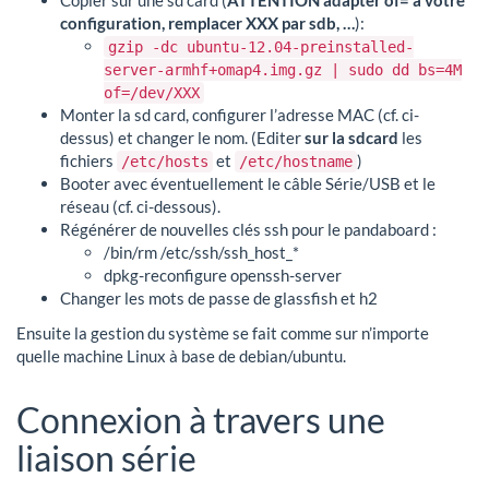
Copier sur une sd card (
ATTENTION adapter of= à votre
configuration, remplacer XXX par sdb, …
):
gzip -dc ubuntu-12.04-preinstalled-
server-armhf+omap4.img.gz | sudo dd bs=4M
of=/dev/XXX
Monter la sd card, configurer l’adresse MAC (cf. ci-
dessus) et changer le nom. (Editer
sur la sdcard
les
fichiers
et
)
/etc/hosts
/etc/hostname
Booter avec éventuellement le câble Série/USB et le
réseau (cf. ci-dessous).
Régénérer de nouvelles clés ssh pour le pandaboard :
/bin/rm /etc/ssh/ssh_host_*
dpkg-reconfigure openssh-server
Changer les mots de passe de glassfish et h2
Ensuite la gestion du système se fait comme sur n’importe
quelle machine Linux à base de debian/ubuntu.
Connexion à travers une
liaison série